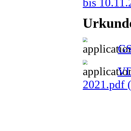
bis 10.11
Urkund
GS
VD
2021.pdf
Brackweder Kanalreinigung
info@walls-kanalreinigung.de
Not