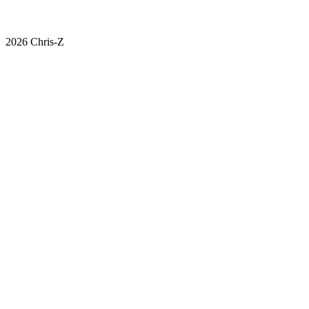
W.Walls GmbH & Co. KG
Tel.: 0521 / 41 02 07
017
Im Südfeld 13
Fax: 0521 / 41 04 16
Mon
33647 Bielefeld
Fre
2026 Chris-Z